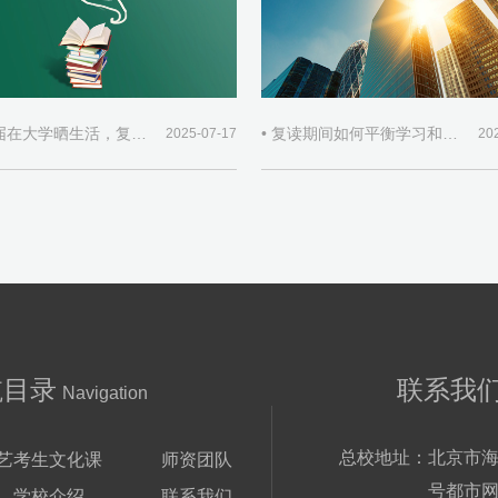
• 当同届在大学晒生活，复读生如何自处
• 复读期间如何平衡学习和生活？
2025-07-17
20
航目录
联系我
Navigation
总校地址：
北京市海
艺考生文化课
师资团队
号都市网
学校介绍
联系我们