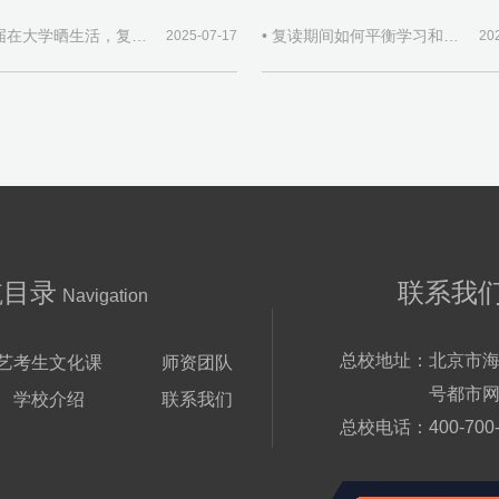
• 当同届在大学晒生活，复读生如何自处
• 复读期间如何平衡学习和生活？
2025-07-17
20
航目录
联系我
Navigation
总校地址：
北京市海
艺考生文化课
师资团队
号都市网
学校介绍
联系我们
总校电话：
400-700