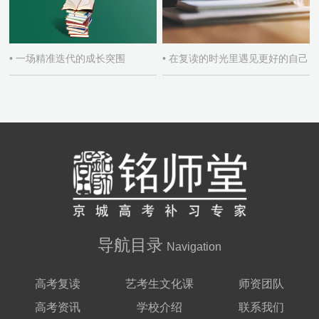
• 一场精准迭代的成长突围
• 在复读的时光里遇见更好的自己
导航目录
Navigation
高考复读
艺考生文化课
师资团队
高考资讯
学校介绍
联系我们