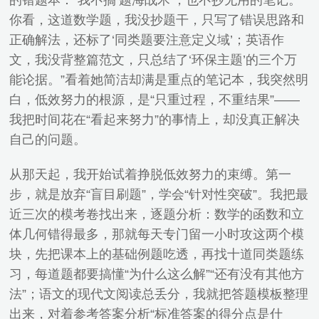
的错题本：“我不搞‘题海战术’，也不抄无用的笔记。
你看，这道数学题，我没抄题干，只写了错误思路和
正确解法，还标了‘同类题要注意定义域’；英语作
文，我没背整篇范文，只总结了‘环保主题’的三个万
能论据。”看着她简洁却满是重点的笔记本，我突然明
白，低效努力的根源，是“只重过程，不重结果”——
我把时间花在“看起来努力”的事情上，却没真正解决
自己的问题。
从那天起，我开始试着挣脱低效努力的束缚。第一
步，就是放弃“盲目刷题”，学会“针对性突破”。我把最
近三次的模考卷找出来，逐题分析：数学的函数和立
体几何错得最多，那就每天专门留一小时攻这两个模
块，先把课本上的基础例题吃透，再找十道同类题练
习，每道题都要搞懂“为什么这么解”“还有没有其他方
法”；语文的现代文阅读总丢分，我就把答题模板整理
出来，对着参考答案分析“标准答案的得分点是什