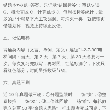
错题本≠抄题+答案。只记录“错因标签”：审题失误
G、概念盲区 C、计算跳步 J。每周按标签统计，最
多的那个就是下周主攻漏洞。每消灭一类，就把该页
错题划掉，视觉上持续正反馈。
五、记忆电梯
背诵类内容（文言、单词、定义）遵循“1‐2‐7‐30”电
梯间隔：当天、第 2 天、第 7 天、第 30 天各复习一
次。每次复习先默写，再对照，红笔标漏字，下次只
看红色部分，时间呈指数级节省。
六、真题三刷
近 10 年真题做三轮：①分题型限时——练“快”；②整
卷模拟——练“稳”；③二倍速回放——练“准”。每轮做
完立刻写 50 字“命题人思路”，把出题者变成同桌，下