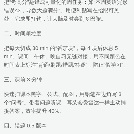
把“考高分”翻译成可量化的周任务：如“本周英语完形
错误≤3，导数大题满分”。用便利贴写在抬眼可见
处，完成即打钩，让大脑及时尝到多巴胺。
二、时间颗粒度
把每天切成 30 min 的“番茄块”，每 4 块后休息 5
min。课间、午休、晚自习无缝对接，用不同颜色在
时间表上标注“背诵/刷题/错题/答疑”，防止“假学习”。
三、课前 3 分钟
快速扫课本黑字、公式、配图，用铅笔在边角写 3
个“问号”。带着问题听课，耳朵会像雷达一样主动捕
捉答案，效率提升 40%。
四、错题 0.5 版本