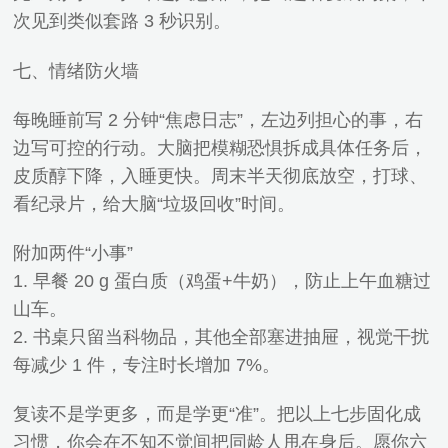
次见到类似套路 3 秒识别。
七、情绪防火墙
每晚睡前写 2 分钟“焦虑日志”，左边列担心的事，右
边写可控的行动。大脑把模糊恐惧拆成具体任务后，
皮质醇下降，入睡更快。周末半天彻底放空，打球、
看纪录片，给大脑“垃圾回收”时间。
附加两件“小事”
1. 早餐 20 g 蛋白质（鸡蛋+牛奶），防止上午血糖过
山车。
2. 书桌只留当科物品，其他全部塞进抽屉，视觉干扰
每减少 1 件，专注时长增加 7%。
复读不是学更多，而是学更“准”。把以上七步固化成
习惯，你会在不知不觉间把同龄人甩在身后。愿你六