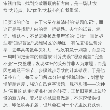
审视自我，找到突破瓶颈的新方向，是一场以“复
盘”为起点、以“优化”为核心的自我重塑。
旧赛道的价值，在于它留存着清晰的“错题印记”，而
这正是寻找新方向的第一把钥匙。去年的试卷、笔
记、错题本，不是需要被反复摩挲的“旧物”，而是标
注着“知识盲区”“思维误区”的地图。有位复读生曾分
享，去年高考数学失利后，他没有急于刷题，而是花
一周时间把全年的错题按“计算失误”“思路偏差”“完全
不会”三类整理，发现80%的丢分并非因为难题，而是
因忽略题干细节、步骤跳步导致的计算错误。于是他
调整方向，每天专门留20分钟做“慢算训练”，刻意放
慢解题速度，强迫自己逐字读题、规范步骤——这种
从“盲目刷题”到“精准补漏”的转变，正是旧赛道上最珍
贵的新方向。若只是机械重复做题，不深挖错误根
源，即便刷再多题，也只会在同一个坑里反复跌倒。