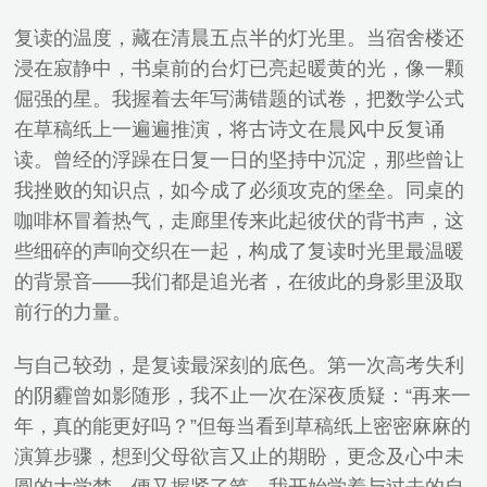
复读的温度，藏在清晨五点半的灯光里。当宿舍楼还
浸在寂静中，书桌前的台灯已亮起暖黄的光，像一颗
倔强的星。我握着去年写满错题的试卷，把数学公式
在草稿纸上一遍遍推演，将古诗文在晨风中反复诵
读。曾经的浮躁在日复一日的坚持中沉淀，那些曾让
我挫败的知识点，如今成了必须攻克的堡垒。同桌的
咖啡杯冒着热气，走廊里传来此起彼伏的背书声，这
些细碎的声响交织在一起，构成了复读时光里最温暖
的背景音——我们都是追光者，在彼此的身影里汲取
前行的力量。
与自己较劲，是复读最深刻的底色。第一次高考失利
的阴霾曾如影随形，我不止一次在深夜质疑：“再来一
年，真的能更好吗？”但每当看到草稿纸上密密麻麻的
演算步骤，想到父母欲言又止的期盼，更念及心中未