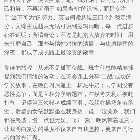
圆的大学梦，便又握紧了笔。我开始学着与过去的自
己和解，不再沉溺于“如果当初”的遗憾，而是专注
于“当下可为”的努力。英语阅读从错三四个到稳定满
分，文综主观题从无话可说到逻辑清晰，每一点进步
都在证明：所谓奇迹，不过是把别人放弃的时间，用
来打磨自己。那些与惰性对抗的清晨，与焦虑博弈的
深夜，都成了成长路上最珍贵的勋章。
复读的旅程，从来不是孤军奋战。班主任总能精准捕
捉到我们情绪的波动，在班会课上分享“二战”成功的
学长故事，在晚自习后递上一杯热牛奶；同学间没有
恶性竞争，而是互相分享错题本，在模考失利后彼此
打气。记得第三次模考成绩下滑，我躲在操场角落落
泪，后桌的女孩默默坐在我身边，说：“没关系，我们
都在爬坡，慢一点也无妨。”那一刻，晚风带着暖意，
让我明白复读的温度不仅来自自我坚持，更来自同行
者的微光汇聚。