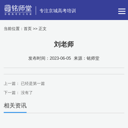
专注京城高考培训
当前位置：
首页
>> 正文
刘老师
发布时间：2023-06-05
来源：铭师堂
上一篇：
已经是第一篇
下一篇：
没有了
相关资讯