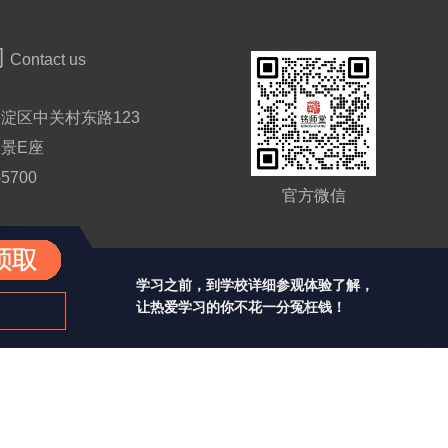
们
Contact us
淀区中关村东路123
景E座
-5700
官方微信
学习之前，到学校详细参观体验了解，
让热爱学习的你不花一分冤枉钱！
76号-2