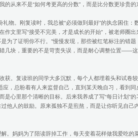
我的从来不是“如何考更高的分数”，而是比分数更珍贵的
一份礼物。刚复读时，我总被“必须做到最好”的执念困住
在作文里写“接受不完美，才是成长的开始”，被老师圈
不是为了证明你不行。”慢慢发现，那些被红笔标注的错
错几块，重要的不是苛责失误，而是耐心调整位置——这
收获。复读班的同学大多沉默，每个人都埋着头和试卷较
不适应，总盼着有人来监督自己，直到某天晚自习，看到同
是心里那个清晰的目标。后来我养成了写“每日计划”的习
胜过他人的鼓励。原来孤独不是煎熬，而是让你听见自己
的理解。妈妈为了陪读辞掉工作，每天变着花样做我爱吃的