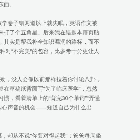
东西。
：数学卷子错两道以上就失眠，英语作文被
出来打了个五角星。后来我在错题本扉页贴
题，其实是帮我补全知识漏洞的路标，而不
种对“不完美”的包容，比多考十分更让人
劲，没人会像以前那样拉着你讨论八卦，
桌在草稿纸背面写“为了临床医学”，忽然
惯，看着清单上的“背完30个单词”“弄懂
内心声音的机会——知道自己为什么出
菜，却从不说“你要对得起我”；爸爸每周坐