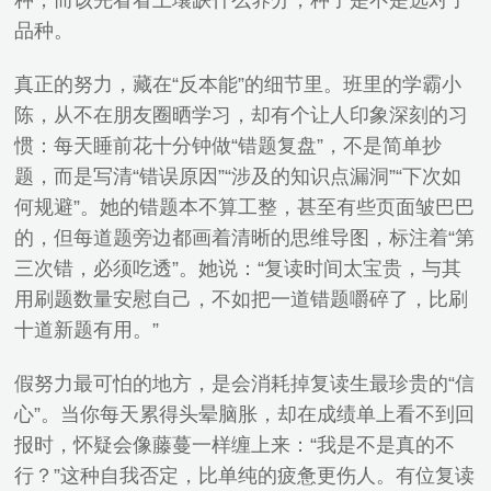
种，而该先看看土壤缺什么养分，种子是不是选对了
品种。
真正的努力，藏在“反本能”的细节里。班里的学霸小
陈，从不在朋友圈晒学习，却有个让人印象深刻的习
惯：每天睡前花十分钟做“错题复盘”，不是简单抄
题，而是写清“错误原因”“涉及的知识点漏洞”“下次如
何规避”。她的错题本不算工整，甚至有些页面皱巴巴
的，但每道题旁边都画着清晰的思维导图，标注着“第
三次错，必须吃透”。她说：“复读时间太宝贵，与其
用刷题数量安慰自己，不如把一道错题嚼碎了，比刷
十道新题有用。”
假努力最可怕的地方，是会消耗掉复读生最珍贵的“信
心”。当你每天累得头晕脑胀，却在成绩单上看不到回
报时，怀疑会像藤蔓一样缠上来：“我是不是真的不
行？”这种自我否定，比单纯的疲惫更伤人。有位复读