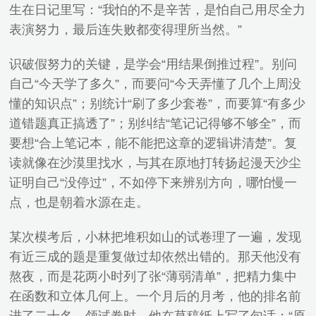
生在日记里写：“我怕的不是辛苦，是怕自己用尽全力
表演努力，最后连失败都变得理所当然。”
识破假努力的关键，是学会“用结果倒推过程”。别问
自己“今天学了多久”，而要问“今天弄懂了几个上周没
懂的知识点”；别统计“刷了多少套卷”，而要算“有多少
道错题真正搞透了”；别纠结“笔记记得够不够全”，而
要想“合上笔记本，能不能把这章的逻辑讲清楚”。复
读就像在沙漠里找水，与其在原地打转扬起漫天沙尘
证明自己“没停过”，不如停下来辨别方向，哪怕慢一
点，也是朝着水源在走。
某次模考后，小林把堆积如山的试卷理了一遍，发现
有近三成的题是重复做过却依然出错的。那天他没有
熬夜，而是花两小时列了张“薄弱清单”，把精力集中
在函数和立体几何上。一个月后的月考，他的排名前