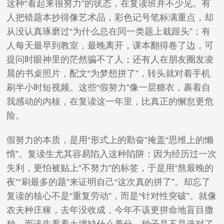
这种“看起来很努力”的状态，在复读班并不少见。有
人把错题本抄得像艺术品，彩色记号笔标满重点，却
从没认真琢磨过“为什么总在同一类题上栽跟头”；有
人每天最早到教室，最晚离开，课本翻得卷了边，可
提问时眼神里的茫然骗不了人；还有人在朋友圈发凌
晨的书桌照片，配文“为梦想拼了”，转头就对着手机
刷半小时短视频。这些“假努力”像一层糖衣，裹着自
我感动的内核，在复读这一年里，比真正的懈怠更危
险。
假努力的本质，是用“形式上的勤奋”掩盖“思维上的懒
惰”。复读生尤其容易陷入这种陷阱：因为经历过一次
失利，更怕被贴上“不努力”的标签，于是用“熬最晚的
夜”“刷最多的题”来证明自己“这次真的拼了”。却忘了
复读的核心不是“重复劳动”，而是“针对性突破”。就像
农夫种庄稼，去年没收成，今年不该更拼命地盲目撒