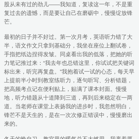
股从未有过的劲儿——我知道，复读这一年，不是重
复过去的遗憾，而是要让自己在磨砺中，慢慢绽放锋
芒。
最初的日子并不好过。第一次月考，英语听力错了大
半，语文作文只拿到基础分，我坐在座位上翻试卷，
手指把纸边捏得发皱。同桌看出我的低落，把她的听
力笔记推过来：“我去年也总错这里，你试试把关键词
标出来，听完再复盘。”我抱着试一试的心态，每天早
上提前半小时到教室练听力，逐句听写、分析错题，
把高频考点记在便利贴上，贴满了课本封面。慢慢
地，听力错题从十道降到三道，再到后来稳定在一两
道。当老师在课堂上表扬我的进步时，我忽然明白，
锋芒不是天生的，是在一次次修正错误中，慢慢磨出
来的。