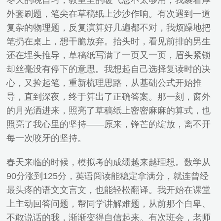
冬天的晚自习，教室里的暖气总不太够用，我裹着厚
外套刷题，笔尖在草稿纸上沙沙作响。有次遇到一道
复杂的物理题，反复演算好几遍都不对，我烦躁地把
笔扔在桌上，想干脆放弃。抬头时，看见前排的男生
还在埋头推导，草稿纸写满了一页又一页，眉头紧锁
却丝毫没有停下的意思。我想起自己选择复读时的决
心，又捡起笔，重新梳理思路，从基础公式开始推
导，直到深夜，终于算出了正确答案。那一刻，窗外
的月光洒进来，照亮了草稿纸上密密麻麻的算式，也
照亮了我心里的坚持——原来，锋芒的绽放，离不开
每一次咬牙的坚持。
春天来临的时候，模拟考的成绩越来越理想。数学从
90分涨到125分，英语阅读能稳定拿满分，就连曾经
最头疼的语文文言文，也能轻松翻译。我开始在课堂
上主动回答问题，帮同学讲解难题，从前那个自卑、
不敢说话的我，渐渐变得自信起来。有次班会，老师