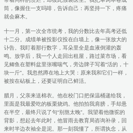
带着同样的溃烂，却彼此假装医生。我把单词本卷成
筒，像握住一支吗啡，告诉自己：再坚持一下，疼痛
就会麻木。
十一月，第一次全市统考，我的分数比去年高考还低
十二分。成绩单被投影仪投在白墙上，像一张放大的
讣告。我盯着那行数字，耳朵里全是血液倒灌的轰
鸣。放学后，我一个人走回出租屋，路过菜市场，看
见鲫鱼在塑料盆里张嘴喘气，旁边牌子写着“活的，十
块一斤”。我忽然蹲在地上大哭：原来我和它们一样，
被按在砧板上，还要证明自己鲜活。
腊月，父亲来送棉衣。他在校门口把保温桶递给我，
里面是我最爱吃的板栗烧鸡。他拍拍我肩膀，手却悬
在半空，最终只说了句“别熬太晚”。我望着他微驼的
背影，想起去年此时，他冒雨去教育局咨询补录，回
来时半边衣袖全是泥。那一刻我懂了，所谓执念，从