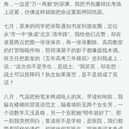
角，一边是“万一再败”的深渊。我把书包攥得比考场
上还紧，仿佛这样就能把命运重新押回纸面。
七月，原来的同学把录取通知书发到朋友圈，定位
从“市一中”换成“北京·清华路”。我给他们点赞，却在
凌晨两点把图一张张保存，再一张张删除。高四教室
的灯管嗡嗡作响，照得满屋子的影子都像提线木偶。
班主任把新发的《五年高考三年模拟》垒到我桌上，
说：“这次你不是学生，是战士。”我笑笑，却在想：
战士可以投降吗？执念如果落空，是不是就成了笑
话？
八月，气温把粉笔末烤成呛人的灰。早读铃响前，我
躲在楼梯间背英语范文，隔着墙听见两个女生哭，一
个说数学又没及格，另一个安慰她“明年就好了”。那
一刻我突然明白，复读班不是学校，是医院，我们都