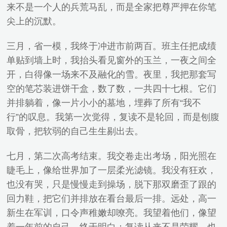
来不是一个人的兵荒马乱，而是全家把尊严押在你笔
尖上的沉默。
三月，省一模，我终于冲进市前两百。班主任把成绩
单贴到墙上时，我抬头看见窗外的玉兰，一夜之间全
开，白得像一场来不及融化的雪。夜里，我把那套写
空的笔芯装进饼干盒，数了数，一共四十七根。它们
并排躺着，像一片小小的墓地，埋葬了所有“我不
行”的叹息。我第一次觉得，复读不是轮回，而是刨腹
取骨，把软弱的自己生生剔出去。
七月，第二次高考结束。我交卷走出考场，阳光照在
睫毛上，像给世界加了一层柔光滤镜。我没有狂欢，
也没有哭，只是慢慢走到操场，脱下那双磨歪了跟的
回力鞋，把它们并排放在看台最后一排。远处，高一
新生在军训，口令声稚嫩却嘹亮。我望着他们，像望