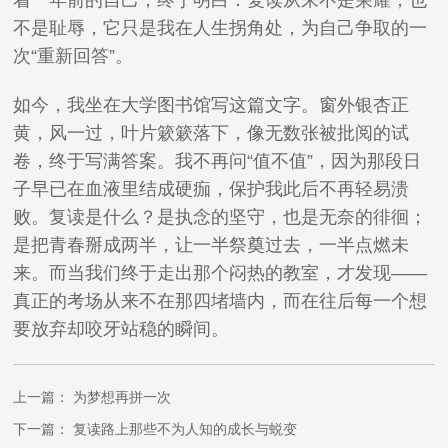
着一年前的自己，终于明白：复读从来不是荣耀，也
不是耻辱，它只是我在人生拐角处，为自己争取的一
次“重新回答”。
如今，我坐在大学图书馆写这篇文字。窗外银杏正
黄，风一过，叶片簌簌落下，像无数张被批阅的试
卷，终于写满答案。我不再问“值不值”，因为那段日
子早已在血液里结成硬痂，保护我此后不再轻易溃
败。复读是什么？是执念的坚守，也是无奈的徘徊；
是把青春掰成两半，让一半祭奠过去，一半点燃未
来。而当我们终于走出那个闷热的教室，才发现——
真正的考场从来不在那四堵墙内，而在往后每一个想
要放弃却咬牙站稳的瞬间。
上一篇：
为梦想再拼一次
下一篇：
复读路上那些不为人知的成长与蜕变