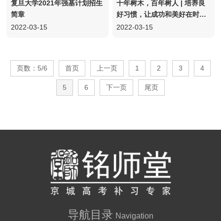
复旦大学2021年强基计划招生
十年树木，百年树人 | 培养良
简章
好习惯，让成功和美好在时间
里慢慢展现
2022-03-15
2022-03-15
页数：5/6
首页
上一页
1
2
3
4
5
6
下一页
尾页
导航目录
Navigation