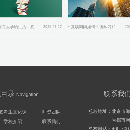
• 当同届在大学晒生活，复读生如何自处
• 复读期间如何平衡学习和生活？
2025-07-17
20
航目录
联系我
Navigation
总校地址：
北京市海
艺考生文化课
师资团队
号都市网
学校介绍
联系我们
总校电话：
400-700