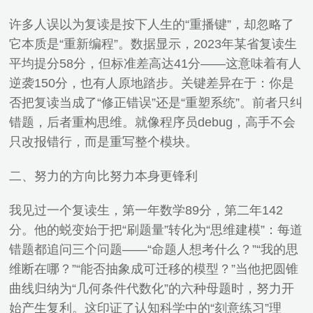
许多人误以为复读是按下人生的“重播键”，却忽略了
它本质是“重新编程”。数据显示，2023年某省复读生
平均提分58分，但标准差高达41分——这意味着有人
逆袭150分，也有人原地踏步。关键差异在于：你是
否把复读当成了“修正错误”还是“重塑系统”。前者只纠
错题，后者重构思维。就像程序员debug，高手不会
只改报错行，而是重写整个模块。
二、努力的方向比努力本身更锋利
我见过一个复读生，第一年数学89分，第二年142
分。他的蜕变始于把“刷题量”转化为“思维建模”：每道
错题都追问三个问题——“命题人想考什么？”“我的思
维断在哪？”“能否抽象成可迁移的模型？”当他把圆锥
曲线归纳为“几何条件代数化”的六种母题时，努力开
始产生复利。这印证了认知科学中的“刻意练习”理