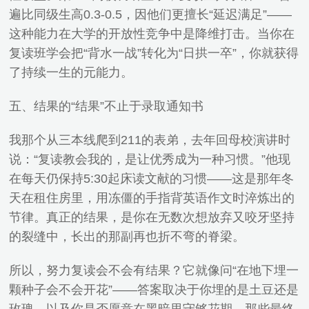
遍比同级生高0.3-0.5，因他们更擅长“延迟满足”——
这种能力在大学的开放性竞争中是降维打击。当你在
复读班学会把“背水一战”转化为“日拱一卒”，你就获得
了持续一生的元能力。
五、结果的“结果”不止于录取通知书
我那个从三本线爬到211的表弟，去年回母校演讲时
说：“复读教会我的，是让优秀成为一种习惯。”他现
在每天仍保持5:30起床读文献的习惯——这是那年冬
天在租住房里，用冻僵的手指背英语作文时淬炼出的
节律。真正的结果，是你在无数次想放弃又咬牙坚持
的裂缝中，长出的那副再也折不弯的脊梁。
所以，努力复读会不会有结果？它就像问“在地下埋一
颗种子会不会开花”——答案取决于你埋的是土豆还是