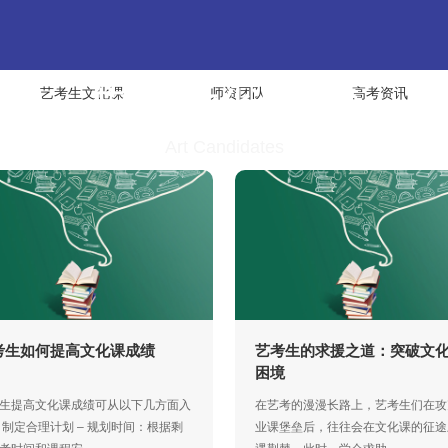
艺考生文化课
师资团队
高考资讯
艺考生文化课-隐藏
Art Candidates
考生如何提高文化课成绩
艺考生的求援之道：突破文
困境
生提高文化课成绩可从以下几方面入
在艺考的漫漫长路上，艺考生们在攻
 制定合理计划 – 规划时间：根据剩
业课堡垒后，往往会在文化课的征途