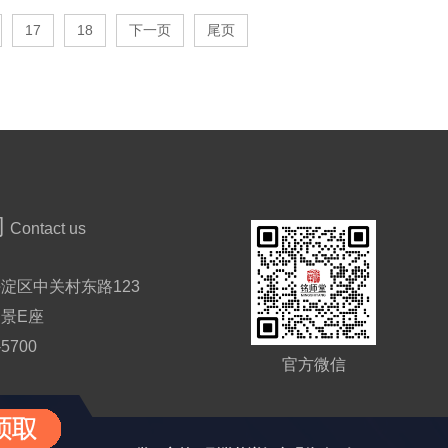
17
18
下一页
尾页
们
Contact us
淀区中关村东路123
景E座
-5700
官方微信