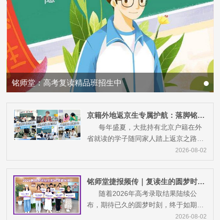
铭师堂：高考复读精品班招生中
庞老师
——物理教师
京籍外地返京生专属护航：落脚铭师堂，稳稳备战高考
每年盛夏，大批持有北京户籍在外
省就读的学子随同家人踏上返京之路，
全力备战北京高考。这群学生...
2026-08-02
铭师堂捷报频传｜复读生的圆梦时刻！
随着2026年高考录取结果陆续公
布，期待已久的圆梦时刻，终于如期而
至。这段时间，录取喜讯如繁花...
2026-08-02