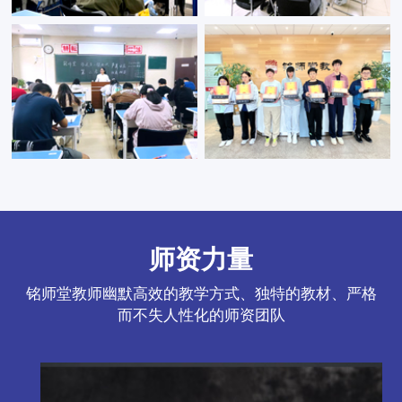
每日学科晚答疑
教学研讨会
定期学科检测
阶段检测表彰
师资力量
铭师堂教师幽默高效的教学方式、独特的教材、严格
王老师
而不失人性化的师资团队
——语文教师